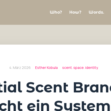
Who?
How?
Words.
4. März 2026
Esther Kobula
scent. space. identity.
ial Scent Bra
cht ein System 