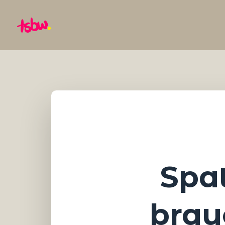
Spat
brau