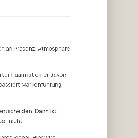
t
sich an Präsenz. Atmosphäre
rter Raum ist einer davon.
, passiert Markenführung,
entscheiden: Dann ist
er nicht.
res Signal: Hier wird