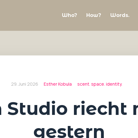
Who?
How?
Words.
29. Juni 2026
Esther Kobula
scent. space. identity.
 Studio riecht
gestern