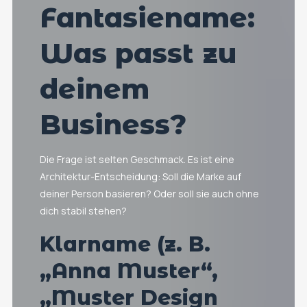
Fantasiename:
Was passt zu
deinem
Business?
Die Frage ist selten Geschmack. Es ist eine
Architektur-Entscheidung: Soll die Marke auf
deiner Person basieren? Oder soll sie auch ohne
dich stabil stehen?
Klarname (z. B.
„Anna Muster“,
„Muster Design