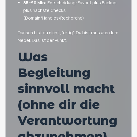
85–90 Min:
Entscheidung: Favorit plus Backup
plus nächste Checks
(Domain/Handles/Recherche)
Danach bist du nicht „fertig“. Du bist raus aus dem
Nebel. Das ist der Punkt.
Was
Begleitung
sinnvoll macht
(ohne dir die
Verantwortung
abzunehmen)