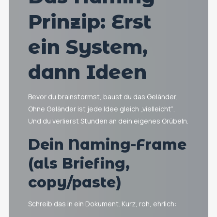
Prinzip: Erst
ein System,
dann Ideen
Bevor du brainstormst, baust du das Geländer.
Ohne Geländer ist jede Idee gleich „vielleicht“.
Und du verlierst Stunden an dein eigenes Grübeln.
Dein Naming-Frame
(als Briefing,
copy/paste)
Schreib das in ein Dokument. Kurz, roh, ehrlich: