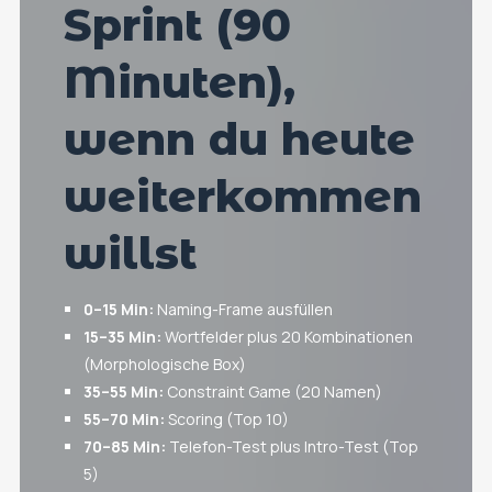
Sprint (90
Minuten),
wenn du heute
weiterkommen
willst
0–15 Min:
Naming-Frame ausfüllen
15–35 Min:
Wortfelder plus 20 Kombinationen
(Morphologische Box)
35–55 Min:
Constraint Game (20 Namen)
55–70 Min:
Scoring (Top 10)
70–85 Min:
Telefon-Test plus Intro-Test (Top
5)