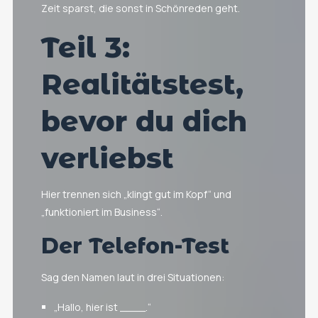
Zeit sparst, die sonst in Schönreden geht.
Teil 3:
Realitätstest,
bevor du dich
verliebst
Hier trennen sich „klingt gut im Kopf“ und
„funktioniert im Business“.
Der Telefon-Test
Sag den Namen laut in drei Situationen:
„Hallo, hier ist ____.“