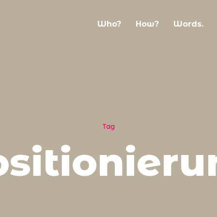
Who?
How?
Words.
Tag
ositionieru