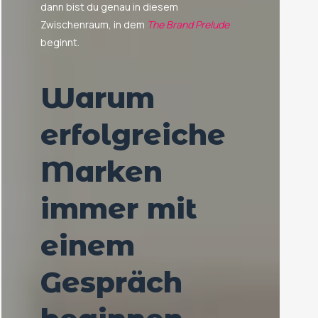
dann bist du genau in diesem
Zwischenraum, in dem
The Brand Prelude
beginnt.
Warum
erfolgreiche
Marken
immer mit
einem
Gespräch