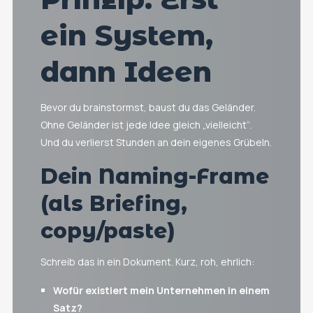
ein System,
dann Ideen
Bevor du brainstormst, baust du das Geländer.
Ohne Geländer ist jede Idee gleich „vielleicht“.
Und du verlierst Stunden an dein eigenes Grübeln.
Dein Naming-Frame
(als Briefing,
copy/paste)
Schreib das in ein Dokument. Kurz, roh, ehrlich:
Wofür existiert mein Unternehmen in einem
Satz?