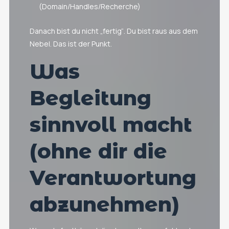
(Domain/Handles/Recherche)
Danach bist du nicht „fertig“. Du bist raus aus dem
Nebel. Das ist der Punkt.
Was
Begleitung
sinnvoll macht
(ohne dir die
Verantwortung
abzunehmen)