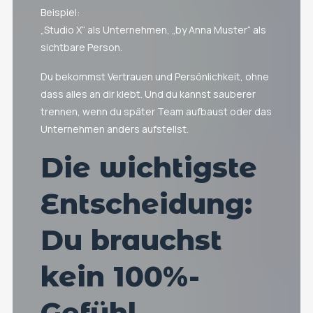
Beispiel:
„Studio X“ als Unternehmen, „by Anna Muster“ als
sichtbare Person.
Du bekommst Vertrauen und Persönlichkeit, ohne
dass alles an dir klebt. Und du kannst sauberer
trennen, wenn du später Team aufbaust oder das
Unternehmen anders aufstellst.
Die wichtigste
Entscheidung:
Du brauchst
kein 100%-
Gefühl