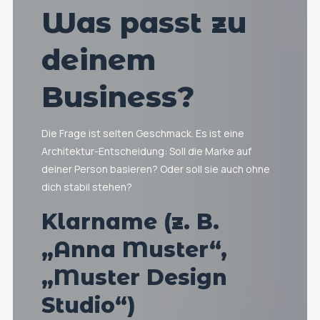
Was passt zu
deinem
Business?
Die Frage ist selten Geschmack. Es ist eine
Architektur-Entscheidung: Soll die Marke auf
deiner Person basieren? Oder soll sie auch ohne
dich stabil stehen?
Klarname (z. B.
„Anna Muster“,
„Muster Design
Studio“)