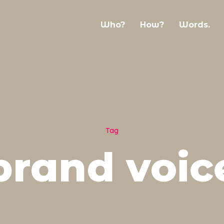
Who?
How?
Words.
Tag
brand voic