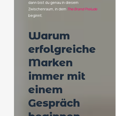
dann bist du genau in diesem
Zwischenraum, in dem
The Brand Prelude
beginnt.
Warum
erfolgreiche
Marken
immer mit
einem
Gespräch