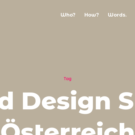
Who?
How?
Words.
Tag
d Design S
Österreich