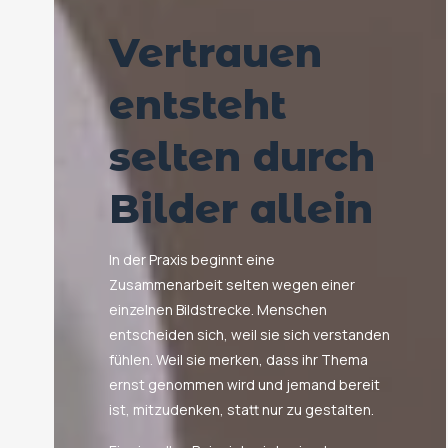
Vertrauen
entsteht
selten durch
Bilder allein
In der Praxis beginnt eine
Zusammenarbeit selten wegen einer
einzelnen Bildstrecke. Menschen
entscheiden sich, weil sie sich verstanden
fühlen. Weil sie merken, dass ihr Thema
ernst genommen wird und jemand bereit
ist, mitzudenken, statt nur zu gestalten.